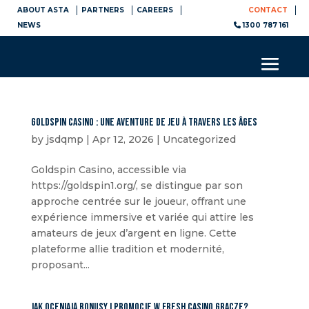
ABOUT ASTA
PARTNERS
CAREERS
CONTACT
NEWS
1300 787 161
Goldspin Casino : une aventure de jeu à travers les âges
by
jsdqmp
|
Apr 12, 2026
|
Uncategorized
Goldspin Casino, accessible via
https://goldspin1.org/, se distingue par son
approche centrée sur le joueur, offrant une
expérience immersive et variée qui attire les
amateurs de jeux d’argent en ligne. Cette
plateforme allie tradition et modernité,
proposant...
Jak oceniają bonusy i promocje w Fresh Casino gracze?