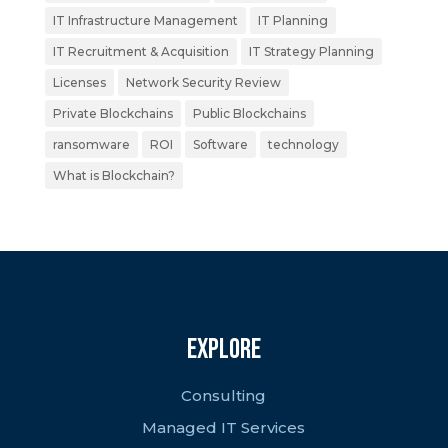
IT Infrastructure Management
IT Planning
IT Recruitment & Acquisition
IT Strategy Planning
Licenses
Network Security Review
Private Blockchains
Public Blockchains
ransomware
ROI
Software
technology
What is Blockchain?
EXPLORE
Consulting
Managed IT Services