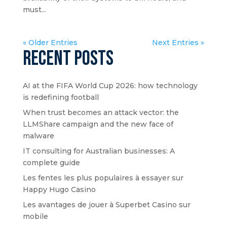
must...
« Older Entries
Next Entries »
Recent Posts
AI at the FIFA World Cup 2026: how technology
is redefining football
When trust becomes an attack vector: the
LLMShare campaign and the new face of
malware
IT consulting for Australian businesses: A
complete guide
Les fentes les plus populaires à essayer sur
Happy Hugo Casino
Les avantages de jouer à Superbet Casino sur
mobile