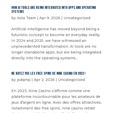
How AI Tools Are Being Integrated into Apps and Operating
Systems
by
Asta Team
|
Apr 9, 2026
|
Uncategorized
Artificial intelligence has moved beyond being a
futuristic concept to become an everyday reality.
In 2024 and 2025, we have witnessed an
unprecedented transformation: AI tools are no
longer standalone apps, but are being integrated
directly into the operating systems...
Ne ratez pas les free spins de Nine Casino en 2023 !
by
jsdqmp
|
Apr 2, 2026
|
Uncategorized
En 2023, Nine Casino s’affirme comme une
plateforme incontournable pour les amateurs de
jeux d’argent en ligne. Avec des offres attractives,
notamment des free spins, nine casino retrait